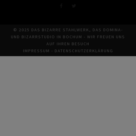
© 2025 DAS BIZARRE STAHLWERK, DAS DOMINA-
UND BIZARRSTUDIO IN BOCHUM - WIR FREUEN UNS
AUF IHREN BESUCH
IMPRESSUM
-
DATENSCHUTZERKLÄRUNG